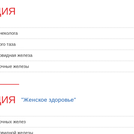
ЦИЯ
неколога
го таза
овидная железа
очные железы
ЦИЯ
"Женское здоровье"
очных желез
овидной железы