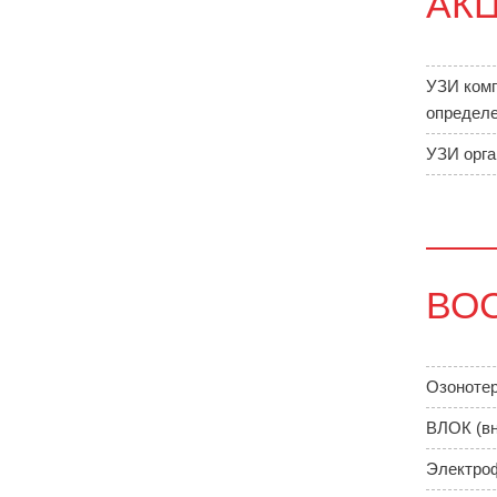
АК
УЗИ комп
определе
УЗИ орга
ВО
Озонотер
ВЛОК (вн
Электроф