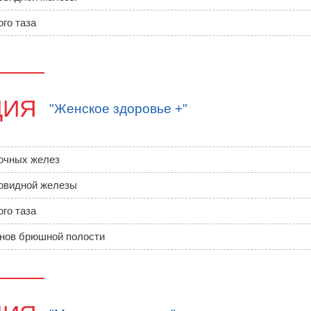
го таза
ЦИЯ
"Женское здоровье +"
очных желез
овидной железы
го таза
нов брюшной полости