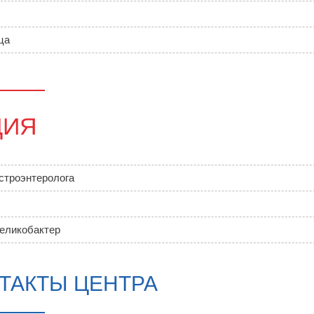
ца
ЦИЯ
строэнтеролога
хеликобактер
ТАКТЫ ЦЕНТРА