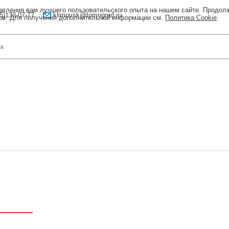
тавления вам лучшего пользовательского опыта на нашем сайте. Продол
5)133-07-77
klimovsk@tomograd.ru
лов. Для получения дополнительной информации см.
Политика Cookie
.