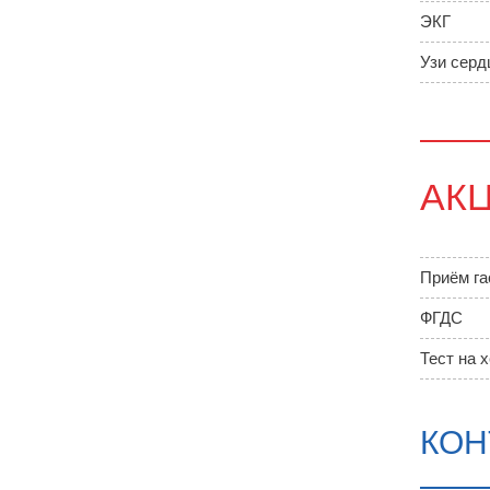
ЭКГ
Узи серд
АК
Приём га
ФГДС
Тест на 
КОН