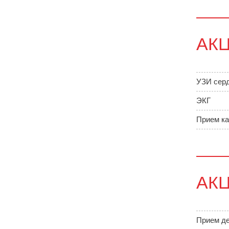
АК
УЗИ серд
ЭКГ
Прием ка
АК
Прием де