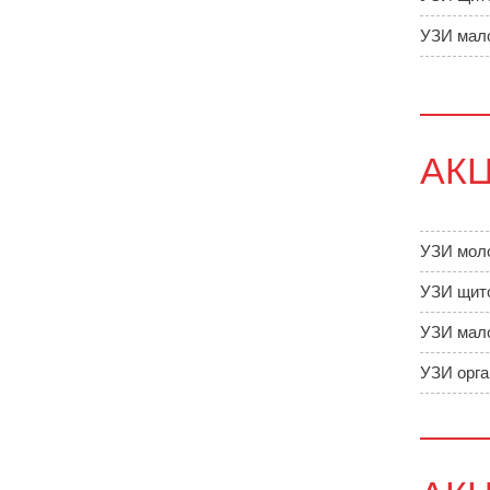
УЗИ мало
АК
УЗИ мол
УЗИ щит
УЗИ мало
УЗИ орга