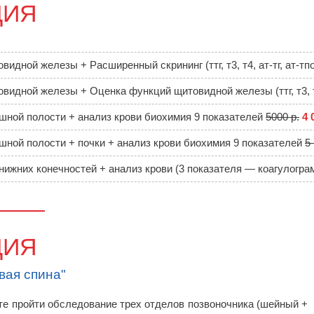
ЦИЯ
видной железы + Расширенный скрининг (ттг, т3, т4, ат-тг, ат-тп
видной железы + Оценка функций щитовидной железы (ттг, т3, 
ной полости + анализ крови биохимия 9 показателей
5000 р.
4 
ной полости + почки + анализ крови биохимия 9 показателей
5 
нижних конечностей + анализ крови (3 показателя — коагулогра
ЦИЯ
вая спина"
е пройти обследование трех отделов позвоночника (шейный +